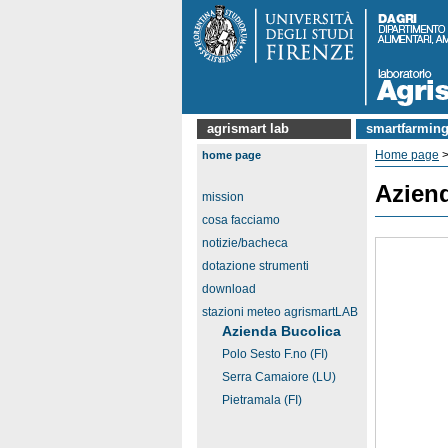
agrismart lab
smartfarming
Home page
home page
Azien
mission
cosa facciamo
notizie/bacheca
dotazione strumenti
download
stazioni meteo agrismartLAB
Azienda Bucolica
Polo Sesto F.no (FI)
Serra Camaiore (LU)
Pietramala (FI)