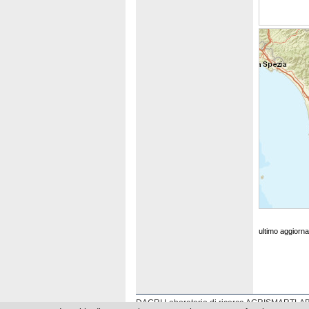
ultimo aggiorn
DAGRI Laboratorio di ricerca AGRISMARTLA