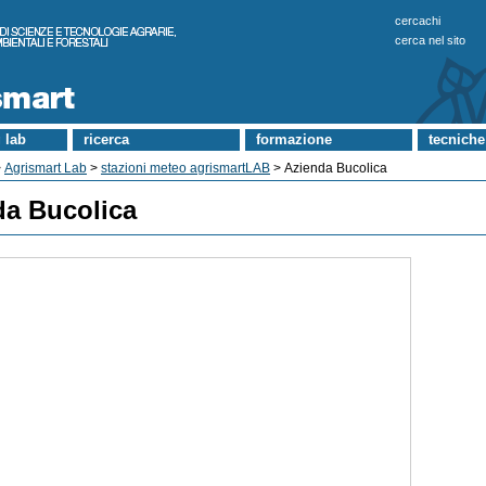
cercachi
cerca nel sito
 lab
ricerca
formazione
tecniche
>
Agrismart Lab
>
stazioni meteo agrismartLAB
> Azienda Bucolica
da Bucolica