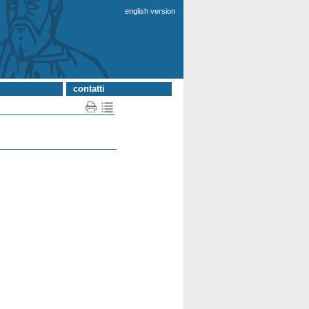
english version
contatti