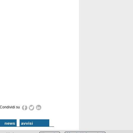
Condividi su
news
avvisi