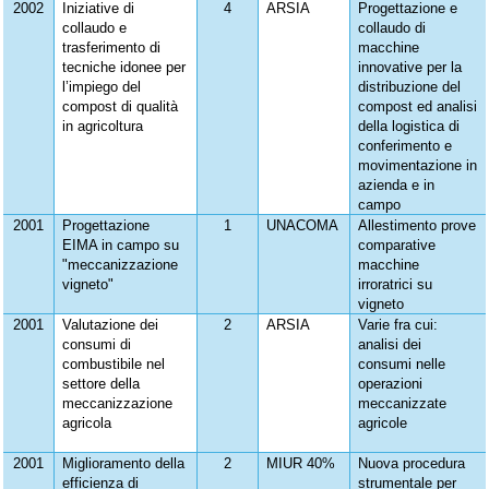
2002
Iniziative di
4
ARSIA
Progettazione e
collaudo e
collaudo di
trasferimento di
macchine
tecniche idonee per
innovative per la
l’impiego del
distribuzione del
compost di qualità
compost ed analisi
in agricoltura
della logistica di
conferimento e
movimentazione in
azienda e in
campo
2001
Progettazione
1
UNACOMA
Allestimento prove
EIMA in campo su
comparative
"meccanizzazione
macchine
vigneto"
irroratrici su
vigneto
2001
Valutazione dei
2
ARSIA
Varie fra cui:
consumi di
analisi dei
combustibile nel
consumi nelle
settore della
operazioni
meccanizzazione
meccanizzate
agricola
agricole
2001
Miglioramento della
2
MIUR 40%
Nuova procedura
efficienza di
strumentale per