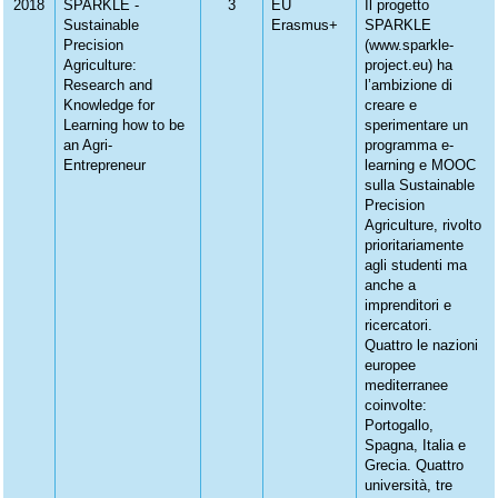
2018
SPARKLE -
3
EU
Il progetto
Sustainable
Erasmus+
SPARKLE
Precision
(www.sparkle-
Agriculture:
project.eu) ha
Research and
l’ambizione di
Knowledge for
creare e
Learning how to be
sperimentare un
an Agri-
programma e-
Entrepreneur
learning e MOOC
sulla Sustainable
Precision
Agriculture, rivolto
prioritariamente
agli studenti ma
anche a
imprenditori e
ricercatori.
Quattro le nazioni
europee
mediterranee
coinvolte:
Portogallo,
Spagna, Italia e
Grecia. Quattro
università, tre