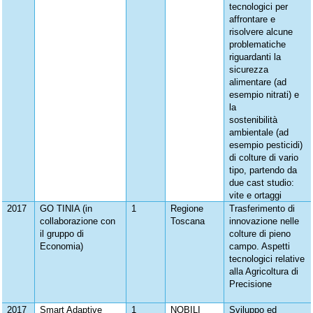
tecnologici per
affrontare e
risolvere alcune
problematiche
riguardanti la
sicurezza
alimentare (ad
esempio nitrati) e
la
sostenibilità
ambientale (ad
esempio pesticidi)
di colture di vario
tipo, partendo da
due cast studio:
vite e ortaggi
2017
GO TINIA (in
1
Regione
Trasferimento di
collaborazione con
Toscana
innovazione nelle
il gruppo di
colture di pieno
Economia)
campo. Aspetti
tecnologici relative
alla Agricoltura di
Precisione
2017
Smart Adaptive
1
NOBILI
Sviluppo ed