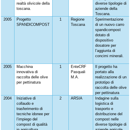
realtà olivicole della
diverse tipologie di
toscana.
aziende della
Toscana.
2005
Progetto
1
Regione
Sperimentazione
SPANDICOMPOST
Toscana
di un nuovo carro
spandicompost
dotato di
dispositivo
dosatore per
l’aggiunta di
concimi minerali.
2005
Macchina
1
EnteCRF
Il progetto ha
innovativa di
Pasquali
portato alla
raccolta delle olive
M.A.
realizzazione di un
per pettinatura
prototipo di
raccolta delle olive
per pettinatura
2004
Iniziative di
2
ARSIA
Indagine sulla
collaudo e
logistica di
trasferimento di
trasporto e
tecniche idonee per
distribuzione del
l’impiego del
compost nelle
compost di qualità
diverse tipologie di
in agricoltura
aziende agricole.