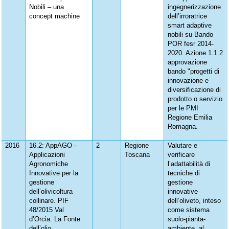
Nobili – una
ingegnerizzazione
concept machine
dell’irroratrice
smart adaptive
nobili su Bando
POR fesr 2014-
2020. Azione 1.1.2
approvazione
bando "progetti di
innovazione e
diversificazione di
prodotto o servizio
per le PMI
Regione Emilia
Romagna.
2016
16.2: AppAGO -
2
Regione
Valutare e
Applicazioni
Toscana
verificare
Agronomiche
l’adattabilità di
Innovative per la
tecniche di
gestione
gestione
dell’olivicoltura
innovative
collinare. PIF
dell’oliveto, inteso
48/2015 Val
come sistema
d’Orcia: La Fonte
suolo-pianta-
dell’olio
ambiente, al