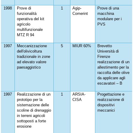
1998
Prove di
1
Agip-
Prove di una
funzionalità
Comerint
macchina
operativa del kit
modulare per i
agricolo
PVS
multifunzionale
MTZ R 94
1997
Meccanizzazione
5
MIUR 60%
Brevetto
dell'olivicoltura
Università di
tradizionale in zone
Firenze
ad elevato valore
realizzazione di un
paesaggistico
allestimento per la
raccolta delle olive
da applicare agli
escavatori – B
1997
Realizzazione di un
1
ARSIA-
Progettazione e
prototipo per la
CISA
realizzazione di
sistemazione delle
dispositivi
scoline di drenaggio
meccanici
in terreni agricoli
sottoposti a forte
erosione