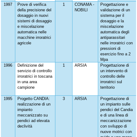
1997
Prove di verifica
1
CONAMA -
Progettazione e
della precisione del
NOBILI
validazione di un
dosaggio in nuovi
sistema per il
sistemi di dosaggio
dosaggio e la
e miscelazione
miscelazione
automatica nelle
automatica degli
macchine irroratrici
antiparassitari
agricole
nelle irroratrici con
pressioni di
esercizio fino a 2
Mpa
1996
Definizione del
1
ARSIA
Progettazione di
servizio di controllo
un intervento di
irroratrici in toscana
controllo delle
in una area
irroratrici sul
campione
territorio
1995
Progetto CANDIA:
3
ARSIA
Progettazione di
realizzazione di un
un impianto sulle
impianto
pendici del Candia
meccanizzato su
e di una linea di
pendici ad elevata
meccanizzazione
declività
con sviluppo di
nuove motrici con