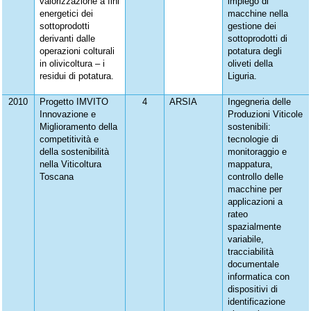
valorizzazione a fini
impiego di
energetici dei
macchine nella
sottoprodotti
gestione dei
derivanti dalle
sottoprodotti di
operazioni colturali
potatura degli
in olivicoltura – i
oliveti della
residui di potatura.
Liguria.
2010
Progetto IMVITO
4
ARSIA
Ingegneria delle
Innovazione e
Produzioni Viticole
Miglioramento della
sostenibili:
competitività e
tecnologie di
della sostenibilità
monitoraggio e
nella Viticoltura
mappatura,
Toscana
controllo delle
macchine per
applicazioni a
rateo
spazialmente
variabile,
tracciabilità
documentale
informatica con
dispositivi di
identificazione