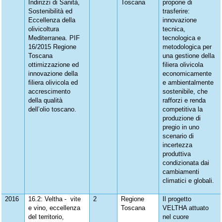
Indirizzi di Sanità,
Toscana
propone di
Sostenibilità ed
trasferire:
Eccellenza della
innovazione
olivicoltura
tecnica,
Mediterranea. PIF
tecnologica e
16/2015 Regione
metodologica per
Toscana
una gestione della
ottimizzazione ed
filiera olivicola
innovazione della
economicamente
filiera olivicola ed
e ambientalmente
accrescimento
sostenibile, che
della qualità
rafforzi e renda
dell’olio toscano.
competitiva la
produzione di
pregio in uno
scenario di
incertezza
produttiva
condizionata dai
cambiamenti
climatici e globali.
2016
16.2: Veltha - vite
2
Regione
Il progetto
e vino, eccellenza
Toscana
VELTHA attuato
del territorio,
nel cuore