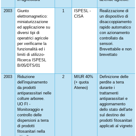
2003
Giunto
1
ISPESL -
Realizzazione di
elettromagnetico:
CISA
un dispositivo di
miniaturizzazione
disaccoppiamento
ed applicazione su
rapido automatico
diversi tipi di
con azionamento
operatrici agricole
controllato da
per verificarne la
sensori.
funzionalità ed i
Brevettabile e non
limiti di utilizzo-
brevettato
Ricerca ISPESL
B/05/DTS/01
2003
Riduzione
2
MIUR 40%
Definizione delle
dell'inquinamento
(+ quota
perdite a terra
da prodotti
Ateneo)
durante i
antiparassitari nelle
trattamenti
colture arboree.
antiparassitari e
UO FI -
aggiornamento
Monitoraggio e
dello stato dell'arte
controllo delle
sul destino dei
dispersioni a terra
prodotti fitosanitari
di prodotti
applicati al vigneto
fitosanitari nella