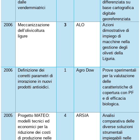
dalle
differenziata su
vendemmiatrici
base cartografica
digitale
georeferenziata
2006
Meccanizzazione
3
ALO
Azioni
dell’olivicoltura
dimostrative di
ligure
impiego di
macchine nella
gestione degli
oliveti della
Liguria.
2006
Definizione dei
1
Agro Dow
Prove sperimentali
corretti parametri di
per la valutazione
irrorazione in nuovi
delle
prodotti antioidici.
caratteristiche di
copertura con PF
e di efficacia
biologica.
2005
Progetto MATEO:
4
ARSIA
Analisi
modelli tecnici ed
comparativa delle
economici per la
diverse soluzioni
riduzione dei costi
strumentali
di produzione nelle
impiegabili nelle