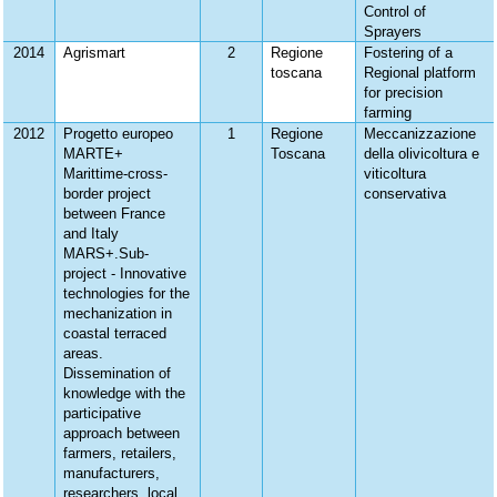
Control of
Sprayers
2014
Agrismart
2
Regione
Fostering of a
toscana
Regional platform
for precision
farming
2012
Progetto europeo
1
Regione
Meccanizzazione
MARTE+
Toscana
della olivicoltura e
Marittime-cross-
viticoltura
border project
conservativa
between France
and Italy
MARS+.Sub-
project - Innovative
technologies for the
mechanization in
coastal terraced
areas.
Dissemination of
knowledge with the
participative
approach between
farmers, retailers,
manufacturers,
researchers, local