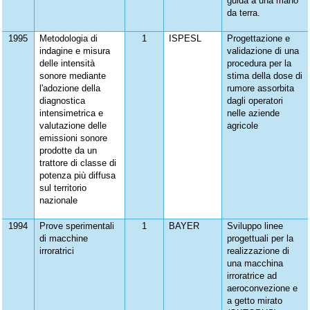
guida a una mano
da terra.
1995
Metodologia di
1
ISPESL
Progettazione e
indagine e misura
validazione di una
delle intensità
procedura per la
sonore mediante
stima della dose di
l'adozione della
rumore assorbita
diagnostica
dagli operatori
intensimetrica e
nelle aziende
valutazione delle
agricole
emissioni sonore
prodotte da un
trattore di classe di
potenza più diffusa
sul territorio
nazionale
1994
Prove sperimentali
1
BAYER
Sviluppo linee
di macchine
progettuali per la
irroratrici
realizzazione di
una macchina
irroratrice ad
aeroconvezione e
a getto mirato