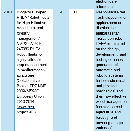
elettronica e
telemetria.
2010
Progetto Europeo
4
EU
Responsabile del
RHEA “Robot fleets
Task dispositivi di
for High Effective
applicazione di
Agricultural and
diserbanti e
forestry
antiparassitari
management” –
irrorati con robot
NMP2-LA-2010-
RHEA is focused
245986 RHEA
on the design,
Robot fleets for
development, and
highly effective
testing of a new
crop management
generation of
in mediterranean
automatic and
agriculture
robotic systems
(Collaborative
for both chemical
Project FP7-NMP-
and physical –
2009-245986)
mechanical and
European Union,
thermal– effective
2010-2014
weed management
(
www.rhea-
focused on both
project.eu
)
agriculture and
forestry, and
covering a large
variety of