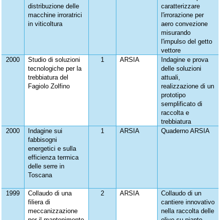
distribuzione delle
caratterizzare
macchine irroratrici
l'irrorazione per
in viticoltura
aero convezione
misurando
l'impulso del getto
vettore
2000
Studio di soluzioni
1
ARSIA
Indagine e prova
tecnologiche per la
delle soluzioni
trebbiatura del
attuali,
Fagiolo Zolfino
realizzazione di un
prototipo
semplificato di
raccolta e
trebbiatura
2000
Indagine sui
1
ARSIA
Quaderno ARSIA
fabbisogni
energetici e sulla
efficienza termica
delle serre in
Toscana
1999
Collaudo di una
2
ARSIA
Collaudo di un
filiera di
cantiere innovativo
meccanizzazione
nella raccolta delle
per il mantenimento
olive su piante