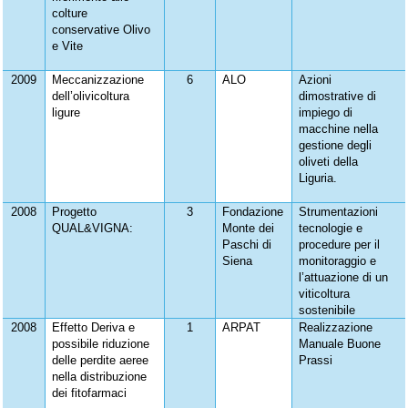
colture
conservative Olivo
e Vite
2009
Meccanizzazione
6
ALO
Azioni
dell’olivicoltura
dimostrative di
ligure
impiego di
macchine nella
gestione degli
oliveti della
Liguria.
2008
Progetto
3
Fondazione
Strumentazioni
QUAL&VIGNA:
Monte dei
tecnologie e
Paschi di
procedure per il
Siena
monitoraggio e
l’attuazione di un
viticoltura
sostenibile
2008
Effetto Deriva e
1
ARPAT
Realizzazione
possibile riduzione
Manuale Buone
delle perdite aeree
Prassi
nella distribuzione
dei fitofarmaci