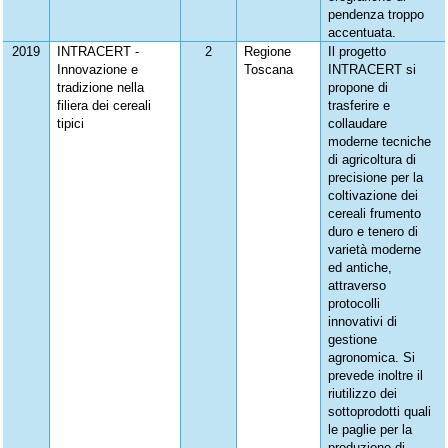
pendenza troppo
accentuata.
2019
INTRACERT -
2
Regione
Il progetto
Innovazione e
Toscana
INTRACERT si
tradizione nella
propone di
filiera dei cereali
trasferire e
tipici
collaudare
moderne tecniche
di agricoltura di
precisione per la
coltivazione dei
cereali frumento
duro e tenero di
varietà moderne
ed antiche,
attraverso
protocolli
innovativi di
gestione
agronomica. Si
prevede inoltre il
riutilizzo dei
sottoprodotti quali
le paglie per la
produzione di