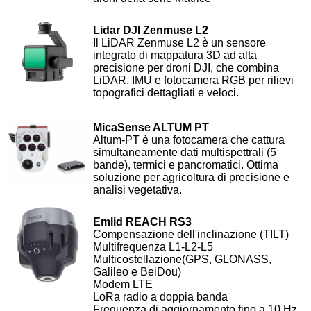
Lidar DJI Zenmuse L2
Il LiDAR Zenmuse L2 è un sensore
integrato di mappatura 3D ad alta
precisione per droni DJI, che combina
LiDAR, IMU e fotocamera RGB per rilievi
topografici dettagliati e veloci.
MicaSense ALTUM PT
Altum-PT è una fotocamera che cattura
simultaneamente dati multispettrali (5
bande), termici e pancromatici. Ottima
soluzione per agricoltura di precisione e
analisi vegetativa.
Emlid REACH RS3
Compensazione dell'inclinazione (TILT)
Multifrequenza L1-L2-L5
Multicostellazione(GPS, GLONASS,
Galileo e BeiDou)
Modem LTE
LoRa radio a doppia banda
Frequenza di aggiornamento fino a 10 Hz.