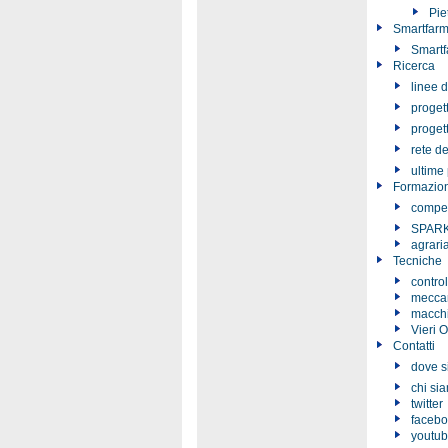
Pie
Smartfarm
Smart
Ricerca
linee d
progett
progett
rete de
ultime
Formazio
compet
SPARK
agrari
Tecniche
control
meccan
macchi
Vieri O
Contatti
dove 
chi si
twitter
faceb
youtu