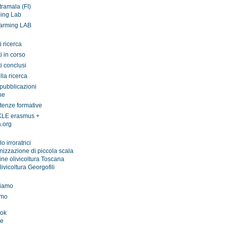
tramala (FI)
ing Lab
farming LAB
i ricerca
i in corso
i conclusi
lla ricerca
 pubblicazioni
ne
enze formative
LE erasmus +
a.org
lo irroratrici
izzazione di piccola scala
ne olivicoltura Toscana
livicoltura Georgofili
siamo
amo
ook
be