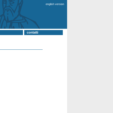
english version
contatti