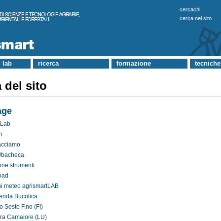
cercachi
cerca nel sito
 lab
ricerca
formazione
tecniche
del sito
age
 Lab
n
acciamo
e/bacheca
one strumenti
oad
ni meteo agrismartLAB
enda Bucolica
o Sesto F.no (FI)
ra Camaiore (LU)