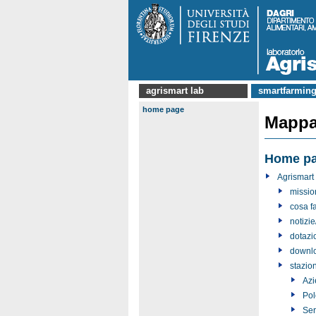
agrismart lab
smartfarming
home page
Mappa 
Home p
Agrismart
missio
cosa f
notizi
dotazi
downl
stazio
Azi
Pol
Ser