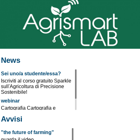
News
Sei uno/a studente/essa?
Iscriviti al corso gratuito Sparkle
sull'Agricoltura di Precisione
Sostenibile!
webinar
Cartografia Cartografia e
monitoraggio dei suoli tramite
Avvisi
sensori prossimali
"the future of farming"
guarda il video